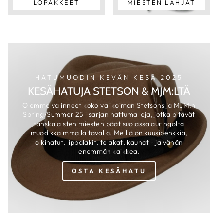
LOPAKKEET
MIESTEN LAHJAT
HATUMUODIN KEVÄN KESÄ 2025
KESÄHATUJA STETSON & MJM:LTÄ
Olemme valinneet koko valikoiman Stetsons ja MJM:n
Spring/Summer 25 -sarjan hattumalleja, jotka pitävät
tanskalaisten miesten päät suojassa auringolta
muodikkaimmalla tavalla. Meillä on kuusipenkkiä,
olkihatut, lippalakit, telakat, kauhat - ja vähän
enemmän kaikkea.
OSTA KESÄHATU