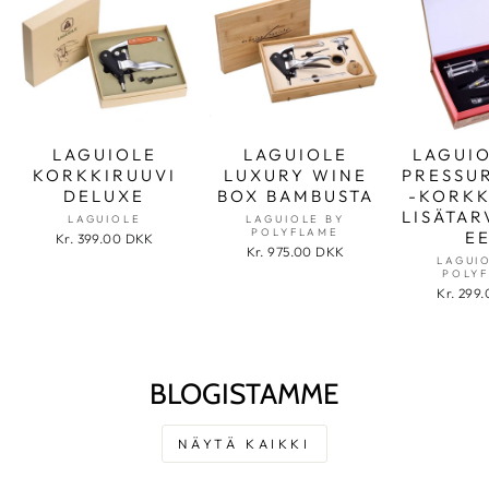
LAGUIOLE
LAGUIOLE
LAGUIO
KORKKIRUUVI
LUXURY WINE
PRESSU
DELUXE
BOX BAMBUSTA
-KORKK
LISÄTAR
LAGUIOLE
LAGUIOLE BY
POLYFLAME
E
Kr. 399.00 DKK
Kr. 975.00 DKK
LAGUI
POLY
Kr. 299
BLOGISTAMME
NÄYTÄ KAIKKI