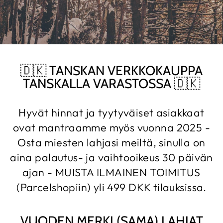
🇩🇰 TANSKAN VERKKOKAUPPA
TANSKALLA VARASTOSSA 🇩🇰
Hyvät hinnat ja tyytyväiset asiakkaat
ovat mantraamme myös vuonna 2025 -
Osta miesten lahjasi meiltä, sinulla on
aina palautus- ja vaihtooikeus 30 päivän
ajan - MUISTA ILMAINEN TOIMITUS
(Parcelshopiin) yli 499 DKK tilauksissa.
VUODEN MERKI (SAMA) LAHJAT