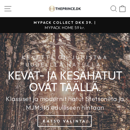
Jatka
KAUPAN NAVIGOINTI
ETS
K
THE
sisältöön
PRINCE
MYPACK COLLECT DKK 39. |
WEBSHOP
MYPACK HOME 59 kr.
KEVETTÄ ON JUHISTAA
UUDELLLA HATULLA!
KEVÄT- JA KESÄHATUT
OVAT TÄÄLLÄ.
Klassiset ja modernit hatut Stetsonilta ja
MJM:ltä edulliseen hintaan
KATSO VALINTA