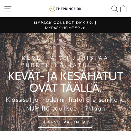
Jatka
KAUPAN NAVIGOINTI
ETS
K
THE
sisältöön
PRINCE
MYPACK COLLECT DKK 39. |
WEBSHOP
MYPACK HOME 59 kr.
KEVETTÄ ON JUHISTAA
UUDELLLA HATULLA!
KEVÄT- JA KESÄHATUT
OVAT TÄÄLLÄ.
Klassiset ja modernit hatut Stetsonilta ja
MJM:ltä edulliseen hintaan
KATSO VALINTA