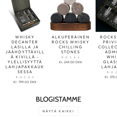
WHISKY
ALKUPERÄINEN
ROCKS
DECANTER
ROCKS WHISKY
PRIV
LASILLA JA
CHILLING
COLLEC
JÄÄHDYTTÄVILL
STONES
ADM
Ä KIVILLÄ -
WHI
R.O.C.K.S
YLELLISYYTTÄ
GLAS
Kr. 249.00 DKK
LAHJAPAKKAUK
LAHJA
SESSA
R.O.
Kr. 375
R.O.C.K.S
Kr. 799.00 DKK
BLOGISTAMME
NÄYTÄ KAIKKI