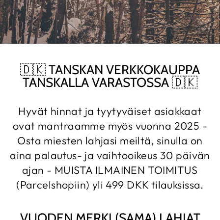
🇩🇰 TANSKAN VERKKOKAUPPA
TANSKALLA VARASTOSSA 🇩🇰
Hyvät hinnat ja tyytyväiset asiakkaat
ovat mantraamme myös vuonna 2025 -
Osta miesten lahjasi meiltä, sinulla on
aina palautus- ja vaihtooikeus 30 päivän
ajan - MUISTA ILMAINEN TOIMITUS
(Parcelshopiin) yli 499 DKK tilauksissa.
VUODEN MERKI (SAMA) LAHJAT