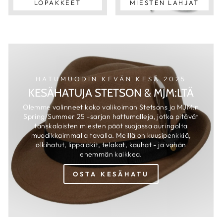
LOPAKKEET
MIESTEN LAHJAT
HATUMUODIN KEVÄN KESÄ 2025
KESÄHATUJA STETSON & MJM:LTÄ
Olemme valinneet koko valikoiman Stetsons ja MJM:n
Spring/Summer 25 -sarjan hattumalleja, jotka pitävät
tanskalaisten miesten päät suojassa auringolta
muodikkaimmalla tavalla. Meillä on kuusipenkkiä,
olkihatut, lippalakit, telakat, kauhat - ja vähän
enemmän kaikkea.
OSTA KESÄHATU